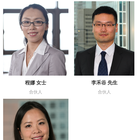
程娜 女士
李禾谷 先生
合伙人
合伙人