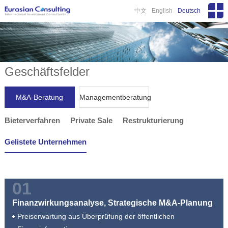
中文
English
Deutsch
Geschäftsfelder
M&A-Beratung
Managementberatung
Bieterverfahren
Private Sale
Restrukturierung
Gelistete Unternehmen
01
Finanzwirkungsanalyse, Strategische M&A-Planung
Preiserwartung aus Überprüfung der öffentlichen